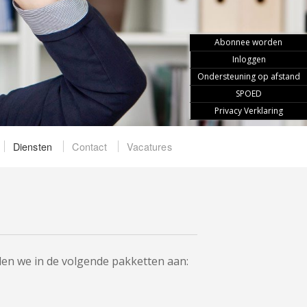
Abonnee worden
Inloggen
Ondersteuning op afstand
SPOED
Privacy Verklaring
Diensten
Contact
Vacatures
eden we in de volgende pakketten aan: