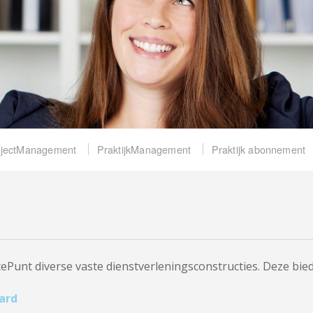
ojectManagement
PraktijkManagement
Praktijk abonnement
icePunt diverse vaste dienstverleningsconstructies. Deze bi
ard